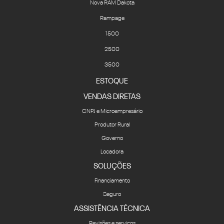
Nova RAM Dakota
Rampage
1500
2500
3500
ESTOQUE
VENDAS DIRETAS
CNPJ e Microempresário
Produtor Rural
Governo
Locadora
SOLUÇÕES
Financiamento
Seguro
ASSISTÊNCIA TÉCNICA
Revisões e serviços