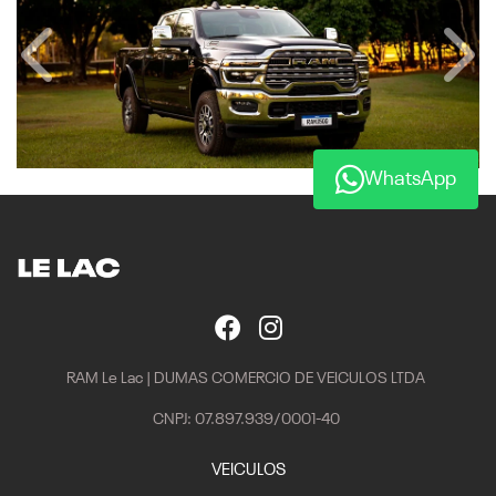
Anterior
Próx
WhatsApp
RAM Le Lac | DUMAS COMERCIO DE VEICULOS LTDA
CNPJ: 07.897.939/0001-40
VEICULOS