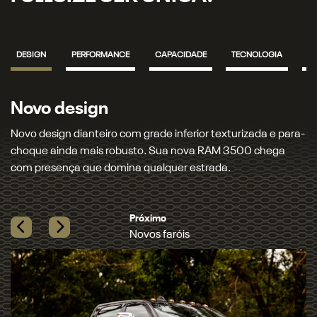
DESIGN
PERFORMANCE
CAPACIDADE
TECNOLOGIA
S
Novos faróis
zada e para-
Novos faróis e lanternas full LED que iluminam seu c
0 chega
com precisão. Garanta mais segurança e um visual
marcante, seja de dia ou de noite.​
Previous
Next