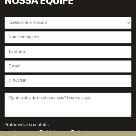
Produtor Rural
Governo
Locadora
SOLUÇÕES
Financiamento
Seguro
ASSISTÊNCIA TÉCNICA
Revisões e serviços
Peças
CONTATO
Fale Conosco
Agende um test-drive
História
Quem Somos
Política de privacidade
COMPARATIVO