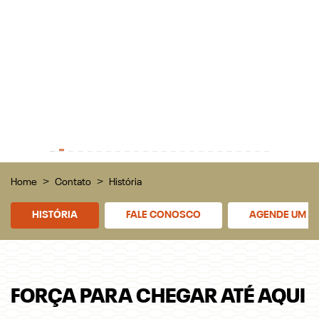
Preferência de contato:
Whatsapp
Telefone
Email
Li e aceito a
Política de Privacidade
e concordo em receber
comunicações da concessionária.
ENTRAR EM CONTATO