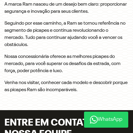
RAM Le Lac | DUMAS COMERCIO DE VEICULOS LTDA
CNPJ: 07.897.939/0001-40
OFERTAS
VEICULOS
Nova RAM Dakota
Rampage
1500
2500
3500
ESTOQUE
VENDAS DIRETAS
WhatsApp
CNPJ e Microempresário