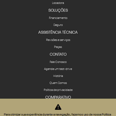
Locadora
SOLUÇÕES
Financiamento
Seguro
ASSISTÊNCIA TÉCNICA
Revisões e serviços
Peças
CONTATO
Fale Conosco
Agende um test-drive
História
Quem Somos
Política de privacidade
COMPARATIVO
Para otimizar sua experiência durante a navegação, fazemos uso de nossa Política