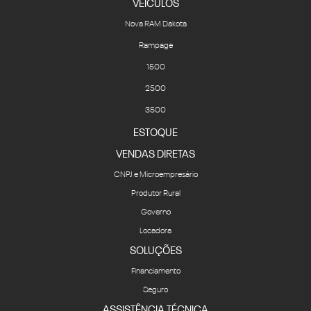
Rampage
1500
2500
3500
ESTOQUE
VENDAS DIRETAS
CNPJ e Microempresário
Produtor Rural
Governo
Locadora
SOLUÇÕES
Financiamento
Seguro
ASSISTÊNCIA TÉCNICA
Revisões e serviços