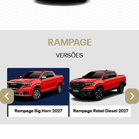
RAMPAGE
VERSÕES
Anterior
P
Rampage Big Horn 2027
Rampage Rebel Diesel 2027
Rampage Big Horn 2027
a partir de R$ 230.990,00