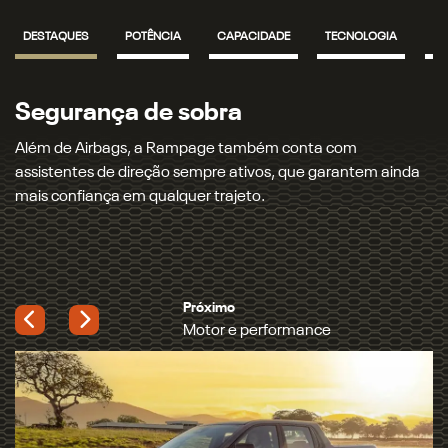
Motor e performance
A Rampage vem equipada com o motor 2.2 L Turbodiesel, de
200 cv e 450 Nm, e agora também com a opção do motor
2.0 L Turbo Flex de 272 cv e 400 Nm, com resposta rápida e
pegada esportiva.
Próximo
Muita personalidade
Previous
Next