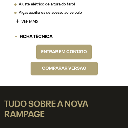
FICHA TÉCNICA
ENTRAR EM CONTATO
COMPARAR VERSÃO
TUDO SOBRE A NOVA
RAMPAGE
DESTAQUES
POTÊNCIA
CAPACIDADE
TECNOLOGIA
SO