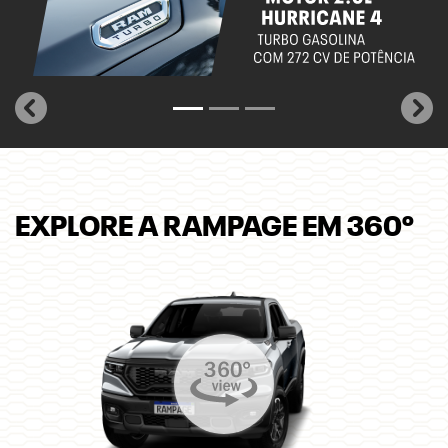
templates.template-01.components.carousel.texts.control_
temp
EXPLORE A RAMPAGE EM 360º