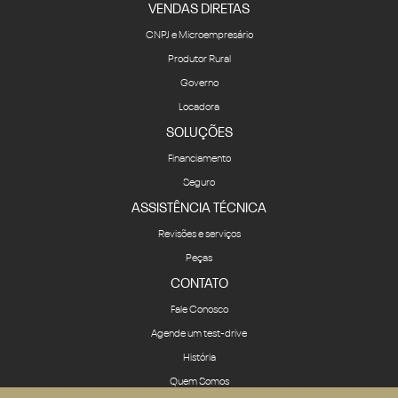
VENDAS DIRETAS
CNPJ e Microempresário
Produtor Rural
Governo
Locadora
SOLUÇÕES
Financiamento
Seguro
ASSISTÊNCIA TÉCNICA
Revisões e serviços
Peças
CONTATO
Fale Conosco
Agende um test-drive
História
Quem Somos