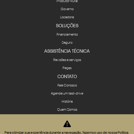
Governo
Locadora
SOLUÇÕES
Financiamento
Seguro
ASSISTÊNCIA TÉCNICA
Revisões e serviços
Peças
CONTATO
Fale Conosco
Agende um test-drive
História
Quem Somos
Política de privacidade
COMPARATIVO
Para otimizar sua experiência durante a navegação, fazemos uso de nossa Política