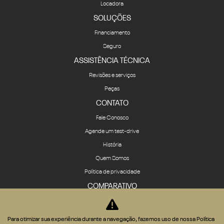
Locadora
SOLUÇÕES
Financiamento
Seguro
ASSISTÊNCIA TÉCNICA
Revisões e serviços
Peças
CONTATO
Fale Conosco
Agende um test-drive
História
Quem Somos
Política de privacidade
COMPARATIVO
Para otimizar sua experiência durante a navegação, fazemos uso de nossa Política