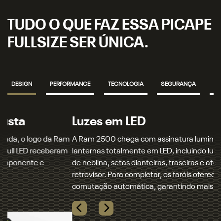
TUDO O QUE FAZ ESSA PICAPE
FULLSIZE SER ÚNICA.
DESIGN
PERFORMANCE
TECNOLOGIA
SEGURANÇA
IN
Luzes em LED
A Ram 2500 chega com assinatura luminosa, novos faróis e
lanternas totalmente em LED, incluindo luzes altas, baixas,
de neblina, setas dianteiras, traseiras e até mesmo o
retrovisor. Para completar, os faróis oferecem sistema de
comutação automática, garantindo mais conforto ao dirigir.
Próximo
Rambox®
Previous
Next