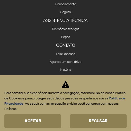
Financiamento
Seguro
ASSISTÊNCIA TÉCNICA
Revisões e serviços
Peças
CONTATO
Fale Conosco
Agende um test-drive
História
Quem Somos
Política de privacidade
Para otimizar sua experiência durante a navegação, fazemos uso de nossa Política
COMPARATIVO
de Cookies e para proteger seus dados pessoais respeitamos nossa
Política de
Privacidade
. Ao seguir com a navegação e visita você concorda com nossas
Políticas.
ACEITAR
RECUSAR
Desenvolvido pela DEALERSPACE ® Direitos Reservados.