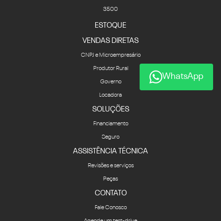
3500
ESTOQUE
VENDAS DIRETAS
CNPJ e Microempresário
Produtor Rural
WhatsApp
Governo
Locadora
SOLUÇÕES
Financiamento
Seguro
ASSISTÊNCIA TÉCNICA
Revisões e serviços
Peças
CONTATO
Fale Conosco