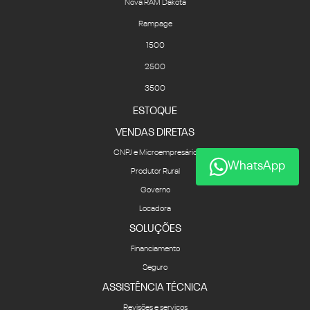
Nova RAM Dakota
Rampage
1500
2500
3500
ESTOQUE
VENDAS DIRETAS
CNPJ e Microempresário
WhatsApp
Produtor Rural
Governo
Locadora
SOLUÇÕES
Financiamento
Seguro
ASSISTÊNCIA TÉCNICA
Revisões e serviços