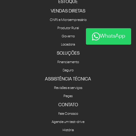
ESTOQUE
VENDAS DIRETAS
CNPJ e Microempresário
Produtor Rural
WhatsApp
Governo
Locadora
SOLUÇÕES
Financiamento
Seguro
ASSISTÊNCIA TÉCNICA
Revisões e serviços
Peças
CONTATO
Fale Conosco
Agende um test-drive
História