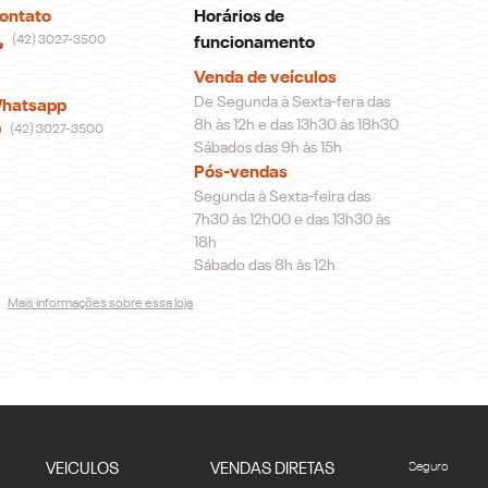
ontato
Horários de
(42) 3027-3500
funcionamento
Venda de veículos
De Segunda à Sexta-fera das
hatsapp
8h às 12h e das 13h30 às 18h30
(42) 3027-3500
Sábados das 9h às 15h
Pós-vendas
Segunda à Sexta-feira das
7h30 às 12h00 e das 13h30 às
18h
Sábado das 8h às 12h
Mais informações sobre essa loja
VEICULOS
VENDAS DIRETAS
Seguro