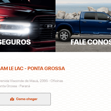
SEGUROS
FALE CONO
AM LE LAC - PONTA GROSSA
venida Visconde de Mauá, 2395 - Oficinas
nta Grossa - Paraná
Como chegar