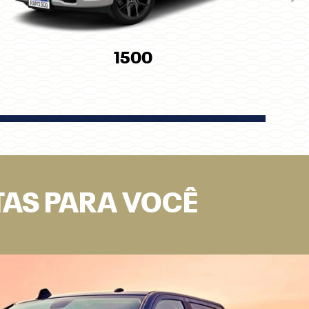
Pró
1500
TAS PARA VOCÊ