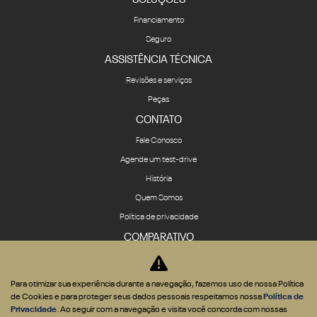
Financiamento
Seguro
ASSISTÊNCIA TÉCNICA
Revisões e serviços
Peças
CONTATO
Fale Conosco
Agende um test-drive
História
Quem Somos
Política de privacidade
COMPARATIVO
Para otimizar sua experiência durante a navegação, fazemos uso de nossa Política
de Cookies e para proteger seus dados pessoais respeitamos nossa
Política de
Privacidade
. Ao seguir com a navegação e visita você concorda com nossas
Desenvolvido pela DEALERSPACE ® Direitos Reservados.