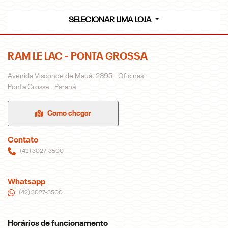
SELECIONAR UMA LOJA
RAM LE LAC - PONTA GROSSA
Avenida Visconde de Mauá, 2395 - Oficinas
Ponta Grossa - Paraná
Como chegar
Contato
(42) 3027-3500
Whatsapp
(42) 3027-3500
Horários de funcionamento