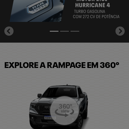
templates.template-01.components.carousel.texts.control_
temp
EXPLORE A RAMPAGE EM 360º