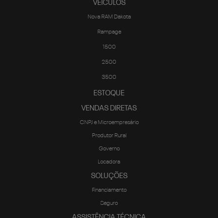
Rampage
1500
2500
3500
ESTOQUE
VENDAS DIRETAS
CNPJ e Microempresário
Produtor Rural
Governo
Locadora
SOLUÇÕES
Financiamento
Seguro
ASSISTÊNCIA TÉCNICA
Revisões e serviços