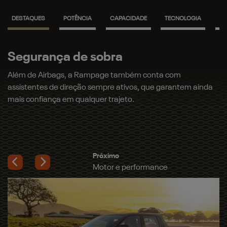
Motor e performance
A Rampage vem equipada com o motor 2.2 L Turbodiesel, de
200 cv e 450 Nm, e agora também com a opção do motor
2.0 L Turbo Flex de 272 cv e 400 Nm, com resposta rápida e
pegada esportiva.
Próximo
Muita personalidade
Previous
Next