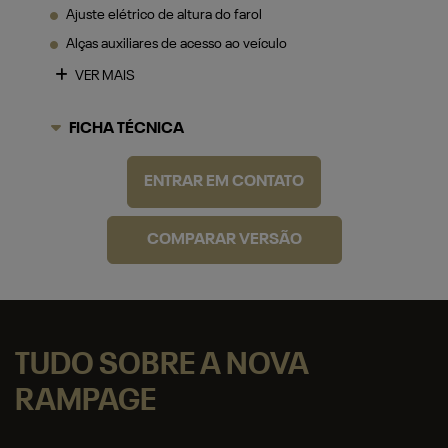
FICHA TÉCNICA
ENTRAR EM CONTATO
COMPARAR VERSÃO
TUDO SOBRE A NOVA
RAMPAGE
DESTAQUES
POTÊNCIA
CAPACIDADE
TECNOLOGIA
SO