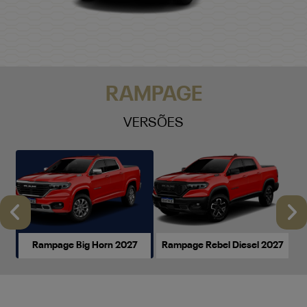
RAMPAGE
VERSÕES
Anterior
P
Rampage Big Horn 2027
Rampage Rebel Diesel 2027
Rampage Big Horn 2027
a partir de R$ 230.990,00