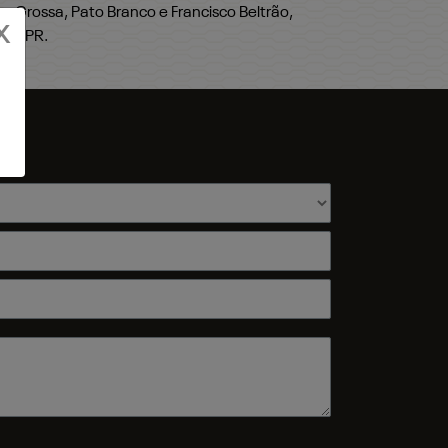
 Grossa, Pato Branco e Francisco Beltrão,
X
ssa-PR.