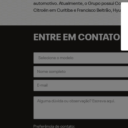
automotivo. Atualmente, o Grupo possui Concess
Citroën em Curitiba e Francisco Beltrão, Hyund
ENTRE EM CONTATO 
Preferência de contato: