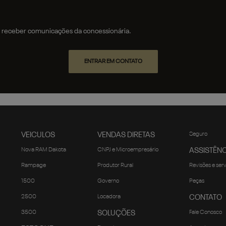
receber comunicações da concessionária.
ENTRAR EM CONTATO
VEICULOS
VENDAS DIRETAS
Seguro
Nova RAM Dakota
CNPJ e Microempresário
ASSISTÊNC
Rampage
Produtor Rural
Revisões e ser
1500
Governo
Peças
2500
Locadora
CONTATO
3500
SOLUÇÕES
Fale Conosco