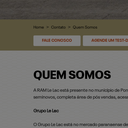
Home
Contato
Quem Somos
FALE CONOSCO
AGENDE UM TEST-D
QUEM SOMOS
A RAM Le Lac está presente no município de Po
seminovos, completa área de pós vendas, acessór
Grupo Le Lac
O Grupo Le Lac está no mercado paranaense d