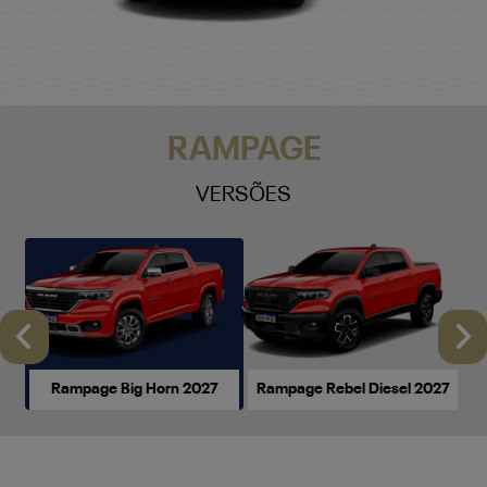
RAMPAGE
VERSÕES
Anterior
P
Rampage Big Horn 2027
Rampage Rebel Diesel 2027
Rampage Big Horn 2027
a partir de R$ 230.990,00