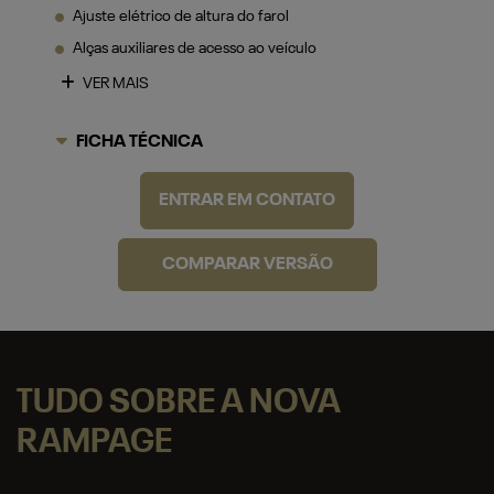
FICHA TÉCNICA
ENTRAR EM CONTATO
COMPARAR VERSÃO
TUDO SOBRE A NOVA
RAMPAGE
DESTAQUES
POTÊNCIA
CAPACIDADE
TECNOLOGIA
SO