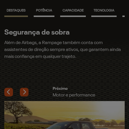
Motor e performance
A Rampage vem equipada com o motor 2.2 L Turbodiesel, de
200 cv e 450 Nm, e agora também com a opção do motor
2.0 L Turbo Flex de 272 cv e 400 Nm, com resposta rápida e
pegada esportiva.
Próximo
Muita personalidade
Previous
Next