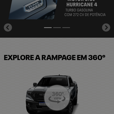
templates.template-01.components.carousel.texts.control_
temp
EXPLORE A RAMPAGE EM 360º