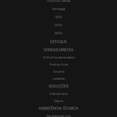
1500
2500
3500
ESTOQUE
VENDAS DIRETAS
CNPJ e Microempresário
Produtor Rural
Governo
Locadora
SOLUÇÕES
Financiamento
Seguro
ASSISTÊNCIA TÉCNICA
Revisões e serviços
Peças