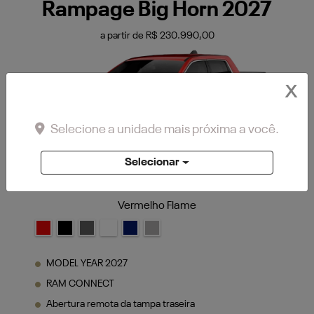
X
Selecione a unidade mais próxima a você.
Vermelho Flame
Selecionar
MODEL YEAR 2027
RAM CONNECT
Abertura remota da tampa traseira
Ajuste elétrico de altura do farol
Alças auxiliares de acesso ao veículo
VER MAIS