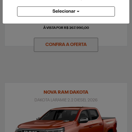
APROVEITE
Selecionar
PESSOA FÍSICA
À VISTA POR R$ 267.990,00
CONFIRA A OFERTA
NOVA RAM DAKOTA
DAKOTA LARAMIE 2.2 DIESEL 2026