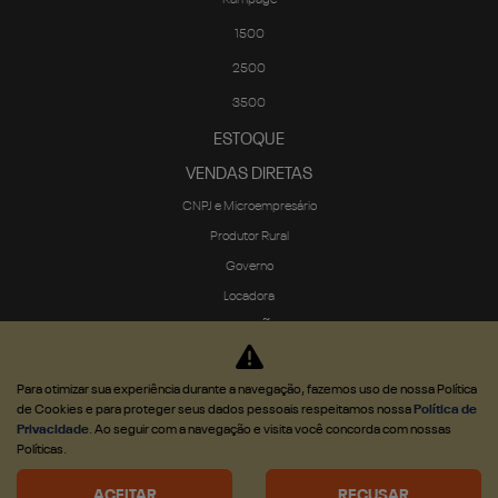
Rampage
1500
2500
3500
ESTOQUE
VENDAS DIRETAS
CNPJ e Microempresário
Produtor Rural
Governo
Locadora
SOLUÇÕES
Financiamento
Para otimizar sua experiência durante a navegação, fazemos uso de nossa Política
Seguro
de Cookies e para proteger seus dados pessoais respeitamos nossa
Política de
ASSISTÊNCIA TÉCNICA
Privacidade
. Ao seguir com a navegação e visita você concorda com nossas
Políticas.
Revisões e serviços
Peças
ACEITAR
RECUSAR